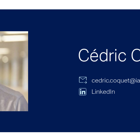
Cédric 
cedric.coquet@ia
LinkedIn