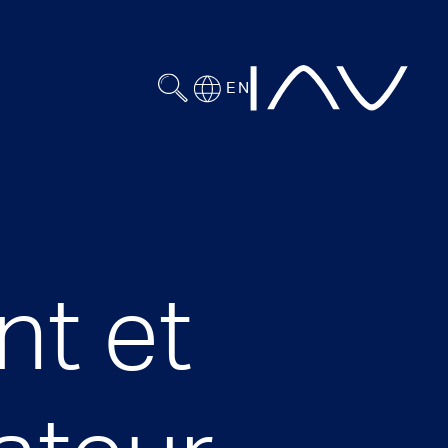
EN
nt et