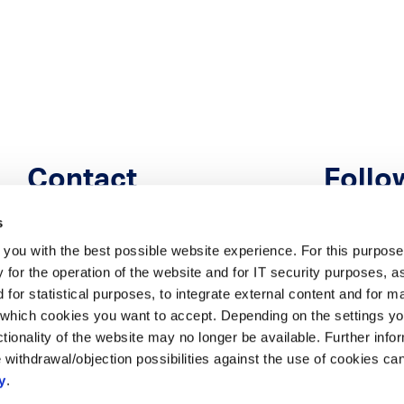
Contact
Follo
s
Tel: +33 1 30 12 00-00
you with the best possible website experience. For this purpose
france@iav.de
 for the operation of the website and for IT security purposes, a
 for statistical purposes, to integrate external content and for m
which cookies you want to accept. Depending on the settings yo
unctionality of the website may no longer be available. Further inf
 withdrawal/objection possibilities against the use of cookies ca
y
.