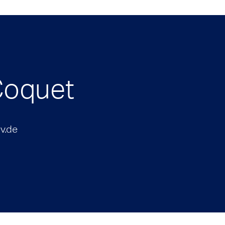
Coquet
v.de