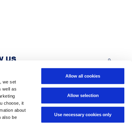
w us
Back to Top
Allow all cookies
, we set
s well as
Allow selection
arketing
u choose, it
ormation about
Use necessary cookies only
n also be