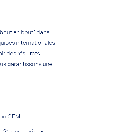
 bout en bout” dans
quipes internationales
nir des résultats
 nous garantissons une
tion OEM
2”, y compris les