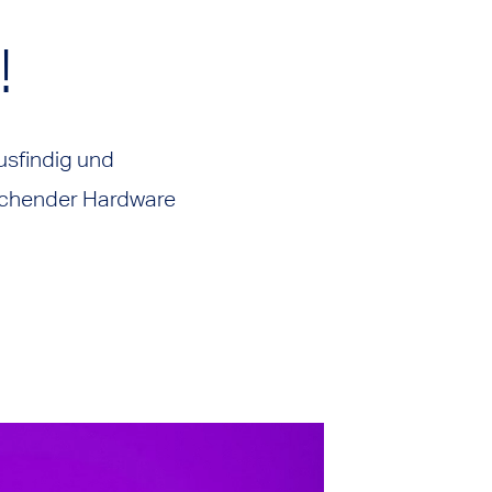
!
usfindig und
rechender Hardware