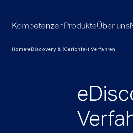
Kompetenzen
Produkte
Über uns
Home
eDiscovery & (Gerichts-) Verfahren
eDisco
Verfa