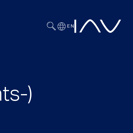
EN
ts-)