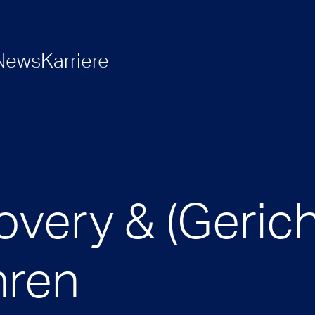
News
Karriere
very & (Gerich
hren