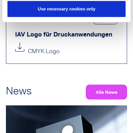
Use necessary cookies only
ZIP
9.1 MB
IAV Logo für Druckanwendungen
CMYK Logo
News
Alle News