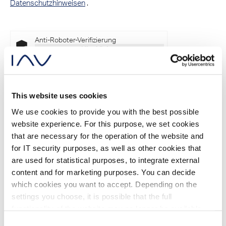
Datenschutzhinweisen
.
Anti-Roboter-Verifizierung
Hier klicken
Friendly
Captcha ⇗
This website uses cookies
We use cookies to provide you with the best possible
website experience. For this purpose, we set cookies
that are necessary for the operation of the website and
for IT security purposes, as well as other cookies that
Logo Download
are used for statistical purposes, to integrate external
content and for marketing purposes. You can decide
which cookies you want to accept. Depending on the
settings you choose, it is possible that the full
Unser Logo steht zum Download bereit und kann
functionality of the website may no longer be available.
gemäß unseren Richtlinien verwendet werden.
Further information about the cookies we set and the
Consent