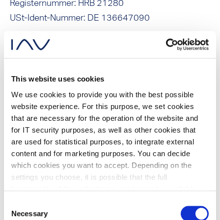
Registernummer: HRB 21280
USt-Ident-Nummer: DE 136647090
Geschäftsführer
This website uses cookies
Jörg Astalosch (Vorsitzender)
We use cookies to provide you with the best possible
Jens Pfitzinger
website experience. For this purpose, we set cookies
that are necessary for the operation of the website and
for IT security purposes, as well as other cookies that
are used for statistical purposes, to integrate external
content and for marketing purposes. You can decide
Vorsitzender des
which cookies you want to accept. Depending on the
Aufsichtsrates
settings you choose, it is possible that the full
functionality of the website may no longer be available.
Further information about the cookies we set and the
Dr. Nikolai Ardey
Consent
withdrawal/objection possibilities against the use of
Necessary
Selection