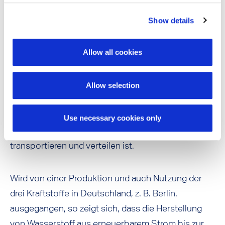
Direkteinblasung und vorgemischter Verbrennung
Show details
nur ein Wirkungsgrad von ca. 41 Prozent erreicht
werden.
Allow all cookies
Die drei sehr unterschiedlichen
Wirkungsgradpotenziale werfen nun die Frage auf,
Allow selection
ob der Kraftstoff, der bei seiner Nutzung die
höchsten Wirkungsgrade erreichen lässt, auch mit
Use necessary cookies only
dem geringsten Aufwand zu produzieren sowie zu
transportieren und verteilen ist.
Wird von einer Produktion und auch Nutzung der
drei Kraftstoffe in Deutschland, z. B. Berlin,
ausgegangen, so zeigt sich, dass die Herstellung
von Wasserstoff aus erneuerbarem Strom bis zur