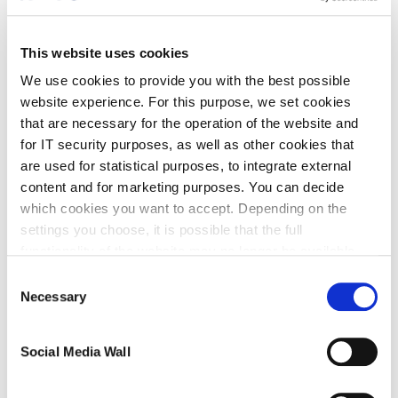
Generierung von Testfällen wichtig?
Für uns ist es wichtig, genau herauszufinden,
This website uses cookies
welche Informationen verwendet wurden, um einen
We use cookies to provide you with the best possible
Testfall zu generieren. Das ist zum einen möglich,
website experience. For this purpose, we set cookies
wenn wir die Anforderungen zu Tests
that are necessary for the operation of the website and
nachvollziehen können, zum anderen dadurch, dass
for IT security purposes, as well as other cookies that
are used for statistical purposes, to integrate external
wir zusätzliche Informationen identifizieren, die für
content and for marketing purposes. You can decide
das Schreiben eines Testfalls notwendig sind.
which cookies you want to accept. Depending on the
Dadurch kann sichergestellt werden, dass alle
settings you choose, it is possible that the full
relevanten Informationen berücksichtigt werden
functionality of the website may no longer be available.
Further information about the cookies we set and the
und die Tests bei Änderungen im Projekt valide
Consent
withdrawal/objection possibilities against the use of
Necessary
Selection
bleiben.
cookies can also be found in our
Privacy Policy
.
Social Media Wall
Was ist eine Impact-Analyse und warum