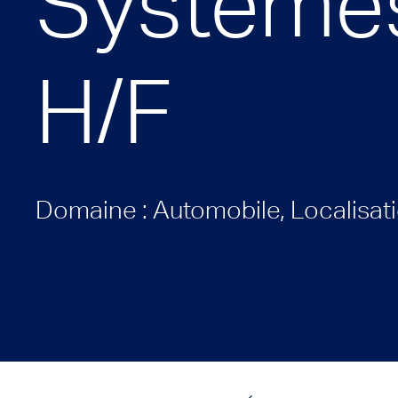
Systèmes 
H/F
Domaine : Automobile, Localisat