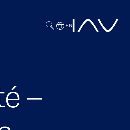
EN
té –