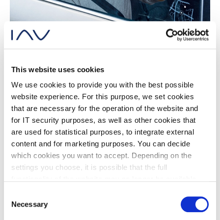
Nous sommes spécialisés dans la mise en œuvre
This website uses cookies
fluide de solutions de ” bout en bout” dans les
We use cookies to provide you with the best possible
domaines de l’infodivertissement et de l’expérience
website experience. For this purpose, we set cookies
that are necessary for the operation of the website and
utilisateur. Nos équipes internationales utilisent des
for IT security purposes, as well as other cookies that
méthodes de travail agiles et des outils de pointe
are used for statistical purposes, to integrate external
pour obtenir des résultats efficaces et efficients.
content and for marketing purposes. You can decide
Quel que soit le secteur ou l’appareil spécifique,
which cookies you want to accept. Depending on the
settings you choose, it is possible that the full
nous garantissons une fonctionnalité sans erreur et
functionality of the website may no longer be available.
une convivialité optimale.
Further information about the cookies we set and the
Consent
withdrawal/objection possibilities against the use of
Necessary
Selection
cookies can also be found in our
Privacy Policy
.
Gamme de services