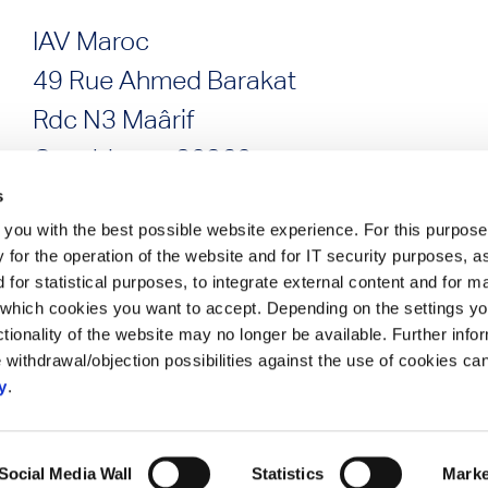
IAV Maroc
49 Rue Ahmed Barakat
Rdc N3 Maârif
Casablanca 20360
s
you with the best possible website experience. For this purpose
 for the operation of the website and for IT security purposes, a
 for statistical purposes, to integrate external content and for m
which cookies you want to accept. Depending on the settings yo
unctionality of the website may no longer be available. Further inf
 withdrawal/objection possibilities against the use of cookies ca
y
.
ct
Social Media Wall
Statistics
Marke