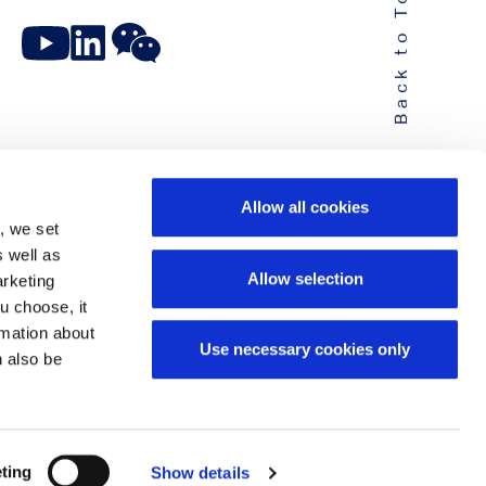
Back to Top
Allow all cookies
, we set
s well as
Allow selection
arketing
u choose, it
ormation about
Use necessary cookies only
n also be
ting
Show details