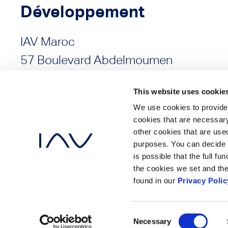
Développement
IAV Maroc
57 Boulevard Abdelmoumen
Résidence El Hadi, Immeuble A
This website uses cookie
1er Étage, Appartement A3
We use cookies to provide 
2ème Étage, Appartement A8
cookies that are necessary
Casablanca 20360
other cookies that are used
purposes. You can decide 
is possible that the full f
the cookies we set and the
found in our
Privacy Polic
Mentions Légales
Protection des Données
Conta
Consent
Necessary
Selection