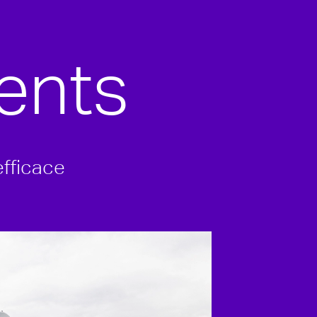
gents
efficace