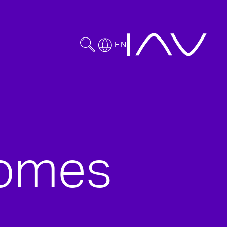
EN
nomes