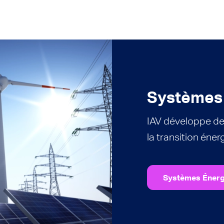
Systèmes
IAV développe de
la transition éner
Systèmes Énerg