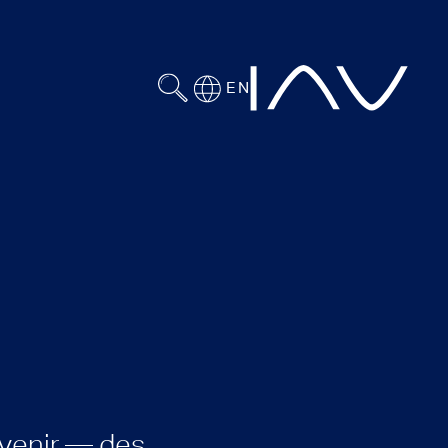
EN
avenir — des